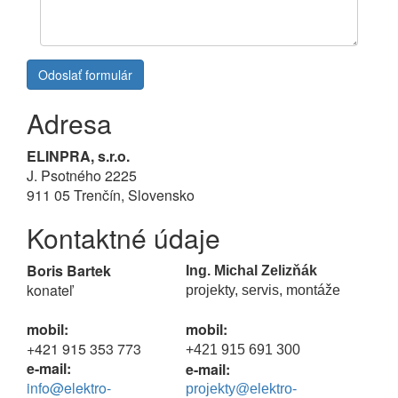
Správa
*
Odoslať formulár
Adresa
ELINPRA, s.r.o.
J. Psotného 2225
911 05 Trenčín, Slovensko
Kontaktné údaje
Boris Bartek
Ing. Michal Zelizňák
konateľ
projekty, servis, montáže
mobil:
mobil:
+421 915 353 773
+421 915 691 300
e-mail:
e-mail:
info@elektro-
projekty@elektro-