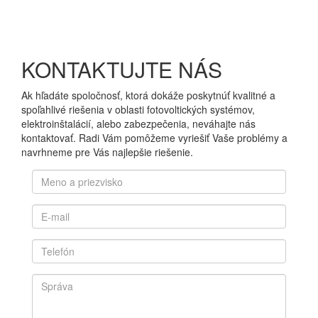
KONTAKTUJTE NÁS
Ak hľadáte spoločnosť, ktorá dokáže poskytnúť kvalitné a
spoľahlivé riešenia v oblasti fotovoltických systémov,
elektroinštalácií, alebo zabezpečenia, neváhajte nás
kontaktovať. Radi Vám pomôžeme vyriešiť Vaše problémy a
navrhneme pre Vás najlepšie riešenie.
Meno
a
priezvisko
E-
*
mail
*
Telefón
*