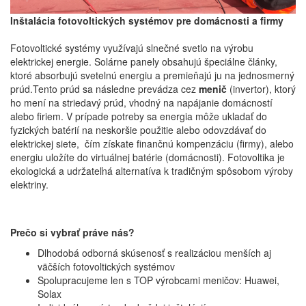
Inštalácia fotovoltických systémov pre domácnosti a firmy
Fotovoltické systémy využívajú slnečné svetlo na výrobu
elektrickej energie. Solárne panely obsahujú špeciálne články,
ktoré absorbujú svetelnú energiu a premieňajú ju na jednosmerný
prúd.Tento prúd sa následne prevádza cez
menič
(invertor), ktorý
ho mení na striedavý prúd, vhodný na napájanie domácností
alebo firiem. V prípade potreby sa energia môže ukladať do
fyzických batérií na neskoršie použitie alebo odovzdávať do
elektrickej siete, čím získate finančnú kompenzáciu (firmy), alebo
energiu uložíte do virtuálnej batérie (domácnosti). Fotovoltika je
ekologická a udržateľná alternatíva k tradičným spôsobom výroby
elektriny.
Prečo si vybrať práve nás?
Dlhodobá odborná skúsenosť s realizáciou menších aj
väčších fotovoltických systémov
Spolupracujeme len s TOP výrobcami meničov: Huawei,
Solax