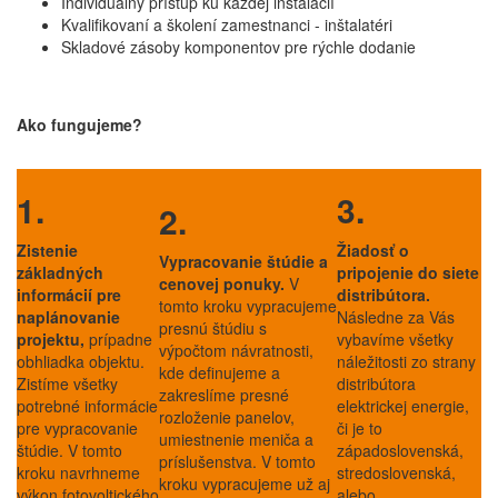
Individuálny prístup ku každej inštalácií
Kvalifikovaní a školení zamestnanci - inštalatéri
Skladové zásoby komponentov pre rýchle dodanie
Ako fungujeme?
1.
3.
2.
Zistenie
Žiadosť o
Vypracovanie štúdie a
základných
pripojenie do siete
cenovej ponuky.
V
informácií pre
distribútora.
tomto kroku vypracujeme
naplánovanie
Následne za Vás
presnú štúdiu s
projektu,
prípadne
vybavíme všetky
výpočtom návratnosti,
obhliadka objektu.
náležitosti zo strany
kde definujeme a
Zistíme všetky
distribútora
zakreslíme presné
potrebné informácie
elektrickej energie,
rozloženie panelov,
pre vypracovanie
či je to
umiestnenie meniča a
štúdie. V tomto
západoslovenská,
príslušenstva. V tomto
kroku navrhneme
stredoslovenská,
kroku vypracujeme už aj
výkon fotovoltického
alebo