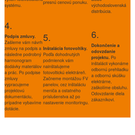
presnú cenovú ponuku.
systému.
východoslovenská
distribúcia.
4.
6.
5.
Podpis zmluvy.
Zašleme vám návrh
Dokončenie a
zmluvy na podpis a
Inštalácia fotovoltiky.
odovzdanie
následne podrobný
Podľa dohodnutých
projektu.
Po
harmonogram
podmienok vám
inštalácii vykonáme
dodávky materiálov
nainštalujeme
odbornú prehliadku
a prác. Po podpise
fotovoltickú elektráreň.
a odbornú skúšku
zmluvy
Začneme montážou FV
elektrárne,
vypracujeme
panelov, cez inštaláciu
zaškolíme obsluhu.
projektovú
meniča a ostatného
Odovzdanie diela
dokumentáciu,
príslušenstva až po
zákazníkovi.
prípadne vybavíme
nastavenie monitoringu.
dotácie.