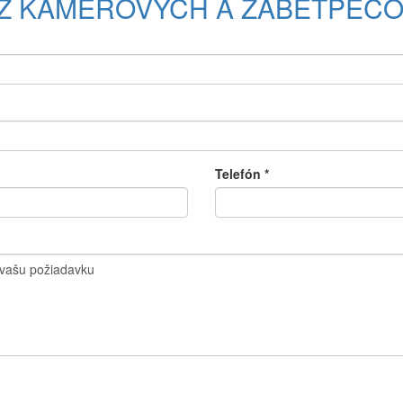
Ž KAMEROVÝCH A ZABETPEČO
Telefón
*