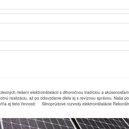
exných riešení elektroinštalácií s dlhoročnou tradíciou a skúsenosťami.
nú realizáciu, až po odovzdanie diela aj s revíznou správou. Naša ponu
trukcie stúpacích vedení elektroinštalácie v bytových