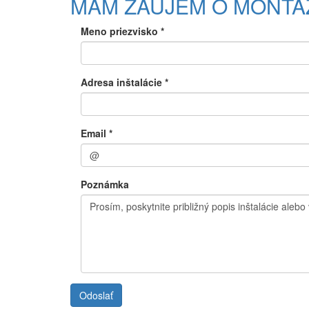
MÁM ZÁUJEM O MONTÁ
O
FOTOVOLTIKU
Meno priezvisko
*
Adresa inštalácie
*
Email
*
Poznámka
Odoslať