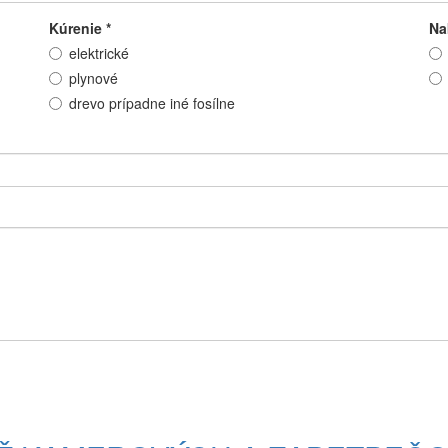
Kúrenie
*
Na
elektrické
plynové
drevo prípadne iné fosílne