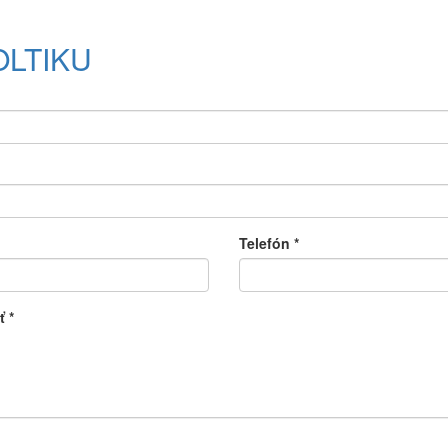
OLTIKU
Telefón
*
sť
*