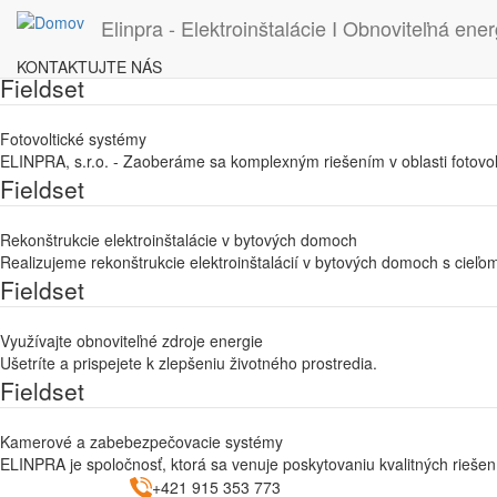
Elinpra - Elektroinštalácie I Obnoviteľná ener
KONTAKTUJTE NÁS
Skočiť
Fieldset
na
hlavný
Fotovoltické systémy
obsah
ELINPRA, s.r.o. - Zaoberáme sa komplexným riešením v oblasti fotovolt
Fieldset
Rekonštrukcie elektroinštalácie v bytových domoch
Realizujeme rekonštrukcie elektroinštalácií v bytových domoch s cieľom
Fieldset
Využívajte obnoviteľné zdroje energie
Ušetríte a prispejete k zlepšeniu životného prostredia.
Fieldset
Kamerové a zabebezpečovacie systémy
ELINPRA je spoločnosť, ktorá sa venuje poskytovaniu kvalitných rieš
+421 915 353 773