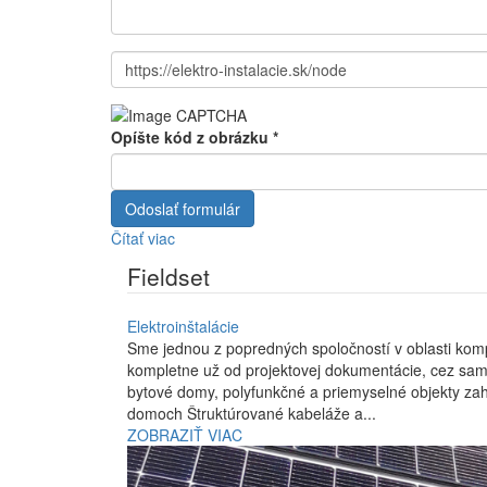
Správa
URL
Opíšte kód z obrázku
*
Odoslať formulár
Čítať viac
o
Kontaktný
Fieldset
formulár
Elektroinštalácie
Sme jednou z popredných spoločností v oblasti kompl
kompletne už od projektovej dokumentácie, cez samot
bytové domy, polyfunkčné a priemyselné objekty zahŕňa aj tieto činnosti: Silnoprúdové rozvody elektroinštalácie Rekonš
domoch Štruktúrované kabeláže a...
ZOBRAZIŤ VIAC