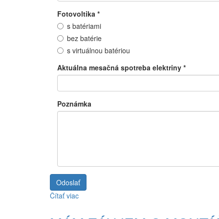
Fotovoltika
*
s batériami
bez batérie
s virtuálnou batériou
Aktuálna mesačná spotreba elektriny
*
Poznámka
Odoslať
Čítať viac
o
MÁM
ZÁUJEM