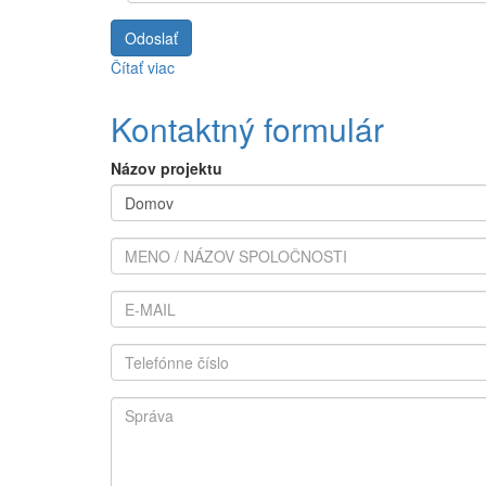
Odoslať
Čítať viac
o
MÁM
ZÁUJEM
Kontaktný formulár
O
ELEKTROINŠTALÁCIU
Názov projektu
Meno
/
Názov
E-
spoločnosti
MAIL
Telefónne
číslo