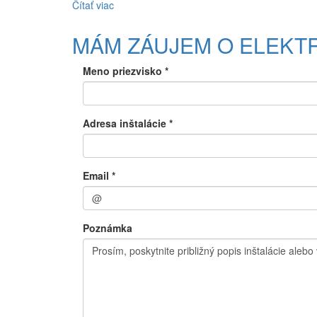
Čítať viac
o
MÁM
ZÁUJEM
MÁM ZÁUJEM O ELEKT
O
MONTÁŽ
Meno priezvisko
*
KAMEROVÝCH
A
ZABETPEČOVACÍCH
SYSTÉMOV
Adresa inštalácie
*
Email
*
Poznámka